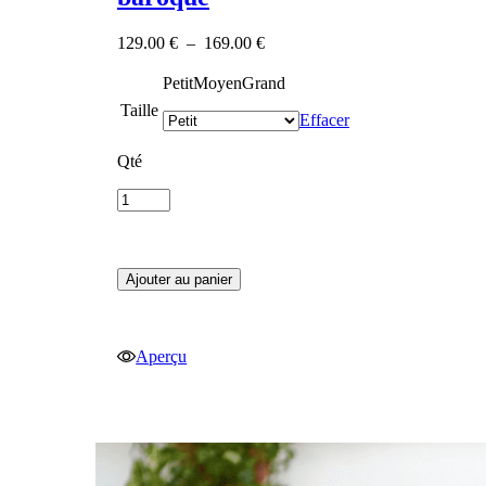
Plage
129.00
€
–
169.00
€
de
prix :
Petit
Moyen
Grand
129.00 €
Taille
à
Effacer
169.00 €
Qté
Ajouter au panier
Aperçu